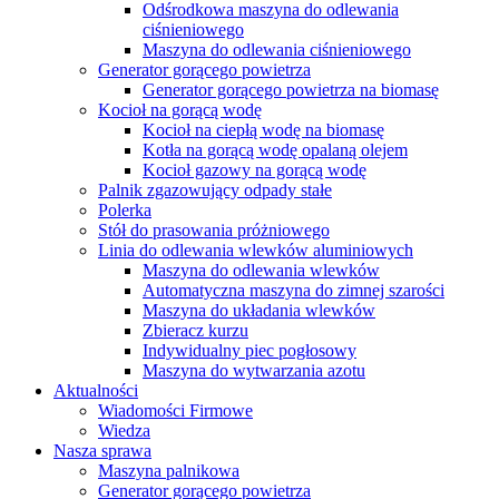
Odśrodkowa maszyna do odlewania
ciśnieniowego
Maszyna do odlewania ciśnieniowego
Generator gorącego powietrza
Generator gorącego powietrza na biomasę
Kocioł na gorącą wodę
Kocioł na ciepłą wodę na biomasę
Kotła na gorącą wodę opalaną olejem
Kocioł gazowy na gorącą wodę
Palnik zgazowujący odpady stałe
Polerka
Stół do prasowania próżniowego
Linia do odlewania wlewków aluminiowych
Maszyna do odlewania wlewków
Automatyczna maszyna do zimnej szarości
Maszyna do układania wlewków
Zbieracz kurzu
Indywidualny piec pogłosowy
Maszyna do wytwarzania azotu
Aktualności
Wiadomości Firmowe
Wiedza
Nasza sprawa
Maszyna palnikowa
Generator gorącego powietrza