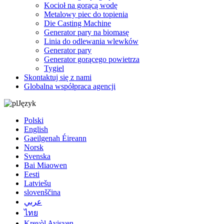
Kocioł na gorącą wodę
Metalowy piec do topienia
Die Casting Machine
Generator pary na biomasę
Linia do odlewania wlewków
Generator pary
Generator gorącego powietrza
Tygiel
Skontaktuj się z nami
Globalna współpraca agencji
Język
Polski
English
Gaeilgenah Éireann
Norsk
Svenska
Bai Miaowen
Eesti
Latviešu
slovenščina
عربي
ไทย
Kreyòl Ayisyen