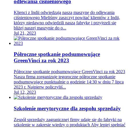
odlewania ciśnieniowego
Klienci z Indii odwiedzają naszą maszynę do odlewania
ciśnieniowego Mieliśmy zaszczyt powitać klientów z Indii,
którzy niedawno odwiedzili naszą fabrykę i przyjrzeli się
bliżej naszej maszynie do o...
Jul 21, 2023
Półroczne spotkanie podsumowujące
GreenVinci za rok 2023
Półroczne spotkanie podsumowujące GreenVinci za rok 2023
Nasza firma zorganizuje tegoroczne półroczne spotkanie
podsumowujące punktualnie o godzinie 14:30 w dniu 7 lipca
2023 r. Najpierw policzyliś...
Jul 12, 2023
Szkolenie merytoryczne dla zespołu sprzedaży
Zespół sprzedaży zagranicznej firmy udaje się do fabryki na
szkolenie w zakresie wiedzy o produktach Aby lepiej spełniać