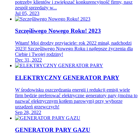
potrzeby klientów i zwiększać konkurencyjność firmy, nasz
zespół sprzedaży w...
Jul 05, 2023
Szczęśliwego Nowego Roku! 2023
Witam! Moi drodzy przyjaciele: rok 2022 minął, nadchodzi
2023! Szczęśliwego Nowego Roku i najlepsze życzenia dla
Ciebie i Twojej rodziny!
Dec 31, 2022
ELEKTRYCZNY GENERATOR PARY
W środowisku oszczędzania energii i redukcji emisji wiele
firm będzie preferować elektryczne generatory pary (można to
nazwać elektrycznym kotłem parowym) przy wyborze
urządzeń grzewczych!
Sep 28, 2022
GENERATOR PARY GAZU