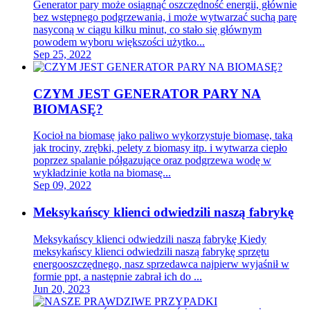
Generator pary może osiągnąć oszczędność energii, głównie
bez wstępnego podgrzewania, i może wytwarzać suchą parę
nasyconą w ciągu kilku minut, co stało się głównym
powodem wyboru większości użytko...
Sep 25, 2022
CZYM JEST GENERATOR PARY NA
BIOMASĘ?
Kocioł na biomasę jako paliwo wykorzystuje biomasę, taką
jak trociny, zrębki, pelety z biomasy itp. i wytwarza ciepło
poprzez spalanie półgazujące oraz podgrzewa wodę w
wykładzinie kotła na biomasę...
Sep 09, 2022
Meksykańscy klienci odwiedzili naszą fabrykę
Meksykańscy klienci odwiedzili naszą fabrykę Kiedy
meksykańscy klienci odwiedzili naszą fabrykę sprzętu
energooszczędnego, nasz sprzedawca najpierw wyjaśnił w
formie ppt, a następnie zabrał ich do ...
Jun 20, 2023