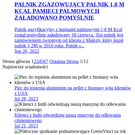
PALNIK ZGAZOWUJĄCY PALNIK 1,8 M
KCAL PAMIĘCI PALMOWYCH
ZAŁADOWANO POMYŚLNIE
Palnik gazyfikacyjny z łupinami palmowymi 1,8 M Kcal
został pomyślnie załadowany 18 czerwca. Ten palnik jest
zamówieniem zwrotnym od klienta z Malezji, który kupił
palnik 1,2M w 2016 roku. Palnik s...
Jun 20, 2022
Strona główna
1
2
3
4
5
6
7
Ostatnia Strona
1/12
Najnowsze wiadomości
Piec do topienia aluminium na pellet z biomasy wita klientów
z USA
Jul 28, 2023
Klienci z Indii odwiedzają naszą maszynę do odlewania
ciśnieniowego
Jul 21, 2023