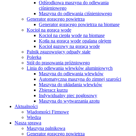
Odśrodkowa maszyna do odlewania
ciśnieniowego
Maszyna do odlewania ciśnieniowego
Generator gorącego powietrza
Generator gorącego powietrza na biomasę
Kocioł na gorącą wodę
Kocioł na ciepłą wodę na biomasę
Kotła na gorącą wodę opalaną olejem
Kocioł gazowy na gorącą wodę
Palnik zgazowujący odpady stałe
Polerka
Stół do prasowania próżniowego
Linia do odlewania wlewków aluminiowych
Maszyna do odlewania wlewków
Automatyczna maszyna do zimnej szarości
Maszyna do układania wlewków
Zbieracz kurzu
Indywidualny piec pogłosowy
Maszyna do wytwarzania azotu
Aktualności
Wiadomości Firmowe
Wiedza
Nasza sprawa
Maszyna palnikowa
Generator gorącego powietrza