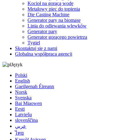
Kocioł na gorącą wodę
Metalowy piec do topienia
Die Casting Machine
Generator pary na biomasę
Linia do odlewania wlewków
Generator pary
Generator gorącego powietrza
Tygiel
Skontaktuj się z nami
Globalna współpraca agencji
Język
Polski
English
Gaeilgenah Éireann
Norsk
Svenska
Bai Miaowen
Eesti
Latviešu
slovenščina
عربي
ไทย
Kreyòl Ayisyen