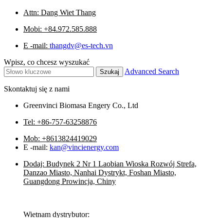
Attn: Dang Wiet Thang
Mobi: +84.972.585.888
E -mail:
thangdv@es-tech.vn
Wpisz, co chcesz wyszukać
Advanced Search
Skontaktuj się z nami
Greenvinci Biomasa Engery Co., Ltd
Tel: +86-757-63258876
Mob: +8613824419029
E -mail:
kan@vincienergy.com
Dodaj: Budynek 2 Nr 1 Laobian Wioska Rozwój Strefa,
Danzao Miasto, Nanhai Dystrykt, Foshan Miasto,
Guangdong Prowincja, Chiny
Wietnam dystrybutor: