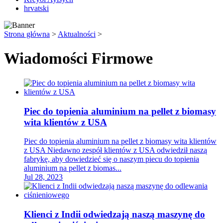
hrvatski
Strona główna
>
Aktualności
>
Wiadomości Firmowe
Piec do topienia aluminium na pellet z biomasy
wita klientów z USA
Piec do topienia aluminium na pellet z biomasy wita klientów
z USA Niedawno zespół klientów z USA odwiedził naszą
fabrykę, aby dowiedzieć się o naszym piecu do topienia
aluminium na pellet z biomas...
Jul 28, 2023
Klienci z Indii odwiedzają naszą maszynę do