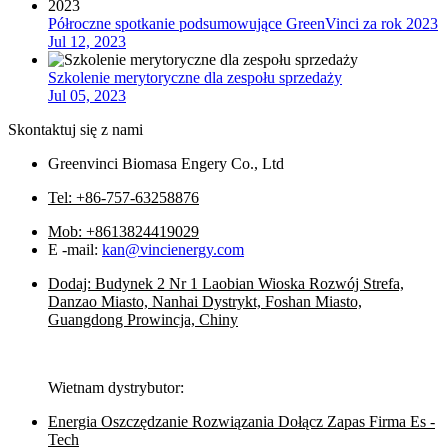
Półroczne spotkanie podsumowujące GreenVinci za rok 2023
Jul 12, 2023
Szkolenie merytoryczne dla zespołu sprzedaży
Jul 05, 2023
Skontaktuj się z nami
Greenvinci Biomasa Engery Co., Ltd
Tel: +86-757-63258876
Mob: +8613824419029
E -mail:
kan@vincienergy.com
Dodaj: Budynek 2 Nr 1 Laobian Wioska Rozwój Strefa,
Danzao Miasto, Nanhai Dystrykt, Foshan Miasto,
Guangdong Prowincja, Chiny
Wietnam dystrybutor:
Energia Oszczędzanie Rozwiązania Dołącz Zapas Firma Es -
Tech