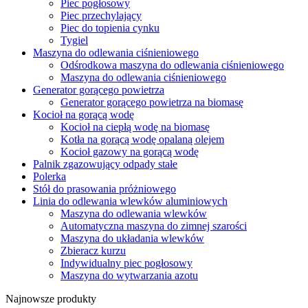
Piec pogłosowy
Piec przechylający
Piec do topienia cynku
Tygiel
Maszyna do odlewania ciśnieniowego
Odśrodkowa maszyna do odlewania ciśnieniowego
Maszyna do odlewania ciśnieniowego
Generator gorącego powietrza
Generator gorącego powietrza na biomasę
Kocioł na gorącą wodę
Kocioł na ciepłą wodę na biomasę
Kotła na gorącą wodę opalaną olejem
Kocioł gazowy na gorącą wodę
Palnik zgazowujący odpady stałe
Polerka
Stół do prasowania próżniowego
Linia do odlewania wlewków aluminiowych
Maszyna do odlewania wlewków
Automatyczna maszyna do zimnej szarości
Maszyna do układania wlewków
Zbieracz kurzu
Indywidualny piec pogłosowy
Maszyna do wytwarzania azotu
Najnowsze produkty