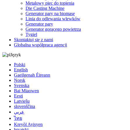
Metalowy piec do topienia
Die Casting Machine
Generator pary na biomasę
Linia do odlewania wlewków
Generator pary
Generator gorącego powietrza
Tygiel
Skontaktuj się z nami
Globalna współpraca agencji
Język
Polski
English
Gaeilgenah Éireann
Norsk
Svenska
Bai Miaowen
Eesti
Latviešu
slovenščina
عربي
ไทย
Kreyòl Ayisyen
hrvatski