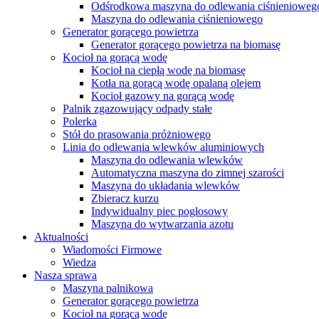
Odśrodkowa maszyna do odlewania ciśnienioweg
Maszyna do odlewania ciśnieniowego
Generator gorącego powietrza
Generator gorącego powietrza na biomasę
Kocioł na gorącą wodę
Kocioł na ciepłą wodę na biomasę
Kotła na gorącą wodę opalaną olejem
Kocioł gazowy na gorącą wodę
Palnik zgazowujący odpady stałe
Polerka
Stół do prasowania próżniowego
Linia do odlewania wlewków aluminiowych
Maszyna do odlewania wlewków
Automatyczna maszyna do zimnej szarości
Maszyna do układania wlewków
Zbieracz kurzu
Indywidualny piec pogłosowy
Maszyna do wytwarzania azotu
Aktualności
Wiadomości Firmowe
Wiedza
Nasza sprawa
Maszyna palnikowa
Generator gorącego powietrza
Kocioł na gorącą wodę