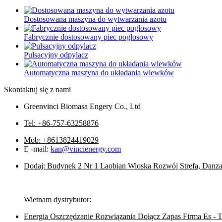
Dostosowana maszyna do wytwarzania azotu
Fabrycznie dostosowany piec pogłosowy
Pulsacyjny odpylacz
Automatyczna maszyna do układania wlewków
Skontaktuj się z nami
Greenvinci Biomasa Engery Co., Ltd
Tel: +86-757-63258876
Mob: +8613824419029
E -mail:
kan@vincienergy.com
Dodaj: Budynek 2 Nr 1 Laobian Wioska Rozwój Strefa, Danza
Wietnam dystrybutor:
Energia Oszczędzanie Rozwiązania Dołącz Zapas Firma Es - 