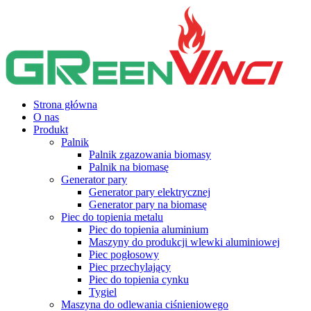
Strona główna
O nas
Produkt
Palnik
Palnik zgazowania biomasy
Palnik na biomasę
Generator pary
Generator pary elektrycznej
Generator pary na biomasę
Piec do topienia metalu
Piec do topienia aluminium
Maszyny do produkcji wlewki aluminiowej
Piec pogłosowy
Piec przechylający
Piec do topienia cynku
Tygiel
Maszyna do odlewania ciśnieniowego