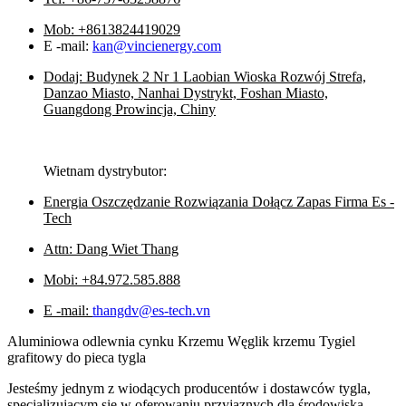
Mob: +8613824419029
E -mail:
kan@vincienergy.com
Dodaj: Budynek 2 Nr 1 Laobian Wioska Rozwój Strefa,
Danzao Miasto, Nanhai Dystrykt, Foshan Miasto,
Guangdong Prowincja, Chiny
Wietnam dystrybutor:
Energia Oszczędzanie Rozwiązania Dołącz Zapas Firma Es -
Tech
Attn: Dang Wiet Thang
Mobi: +84.972.585.888
E -mail:
thangdv@es-tech.vn
Aluminiowa odlewnia cynku Krzemu Węglik krzemu Tygiel
grafitowy do pieca tygla
Jesteśmy jednym z wiodących producentów i dostawców tygla,
specjalizującym się w oferowaniu przyjaznych dla środowiska,