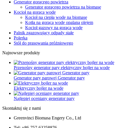
Generator gorącego powietrza
Generator gorącego powietrza na biomasę
Kocioł na gorącą wodę
Kocioł na ciepłą wodę na biomasę
Kotła na gorącą wodę opalaną olejem
Kocioł gazowy na gorącą wodę
Palnik zgazowujący odpady stałe
Polerka
Stół do prasowania próżniowego
Najnowsze produkty
Przenośny generator pary elektryczny bojler na wodę
Generator pary parowej Generator pary
Elektryczny bojler na wodę
Najlepiej oceniany generator pary
Skontaktuj się z nami
Greenvinci Biomasa Engery Co., Ltd
Tel: +86-757-63258876