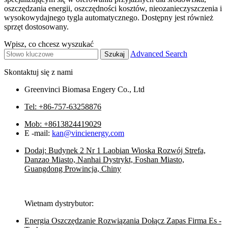
oszczędzania energii, oszczędności kosztów, nieozanieczyszczenia i
wysokowydajnego tygla automatycznego. Dostępny jest również
sprzęt dostosowany.
Wpisz, co chcesz wyszukać
Advanced Search
Skontaktuj się z nami
Greenvinci Biomasa Engery Co., Ltd
Tel: +86-757-63258876
Mob: +8613824419029
E -mail:
kan@vincienergy.com
Dodaj: Budynek 2 Nr 1 Laobian Wioska Rozwój Strefa,
Danzao Miasto, Nanhai Dystrykt, Foshan Miasto,
Guangdong Prowincja, Chiny
Wietnam dystrybutor:
Energia Oszczędzanie Rozwiązania Dołącz Zapas Firma Es -