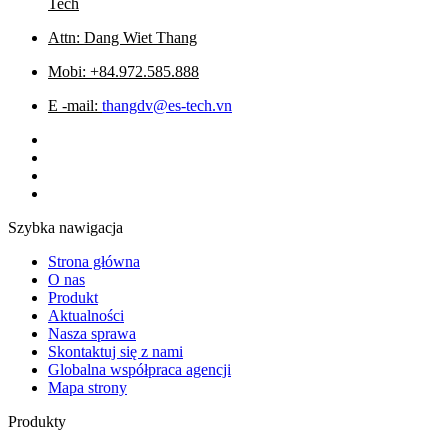
Tech
Attn: Dang Wiet Thang
Mobi: +84.972.585.888
E -mail:
thangdv@es-tech.vn
Szybka nawigacja
Strona główna
O nas
Produkt
Aktualności
Nasza sprawa
Skontaktuj się z nami
Globalna współpraca agencji
Mapa strony
Produkty