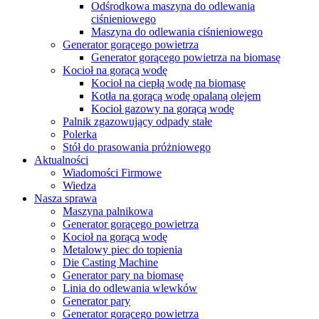
Odśrodkowa maszyna do odlewania
ciśnieniowego
Maszyna do odlewania ciśnieniowego
Generator gorącego powietrza
Generator gorącego powietrza na biomasę
Kocioł na gorącą wodę
Kocioł na ciepłą wodę na biomasę
Kotła na gorącą wodę opalaną olejem
Kocioł gazowy na gorącą wodę
Palnik zgazowujący odpady stałe
Polerka
Stół do prasowania próżniowego
Aktualności
Wiadomości Firmowe
Wiedza
Nasza sprawa
Maszyna palnikowa
Generator gorącego powietrza
Kocioł na gorącą wodę
Metalowy piec do topienia
Die Casting Machine
Generator pary na biomasę
Linia do odlewania wlewków
Generator pary
Generator gorącego powietrza