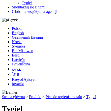
Tygiel
Skontaktuj się z nami
Globalna współpraca agencji
Język
Polski
English
Gaeilgenah Éireann
Norsk
Svenska
Bai Miaowen
Eesti
Latviešu
slovenščina
عربي
ไทย
Kreyòl Ayisyen
hrvatski
Strona główna
>
Produkt
>
Piec do topienia metalu
>
Tygiel
Tygiel