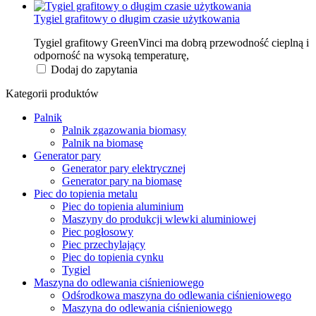
Tygiel grafitowy o długim czasie użytkowania
Tygiel grafitowy GreenVinci ma dobrą przewodność cieplną i
odporność na wysoką temperaturę,
Dodaj do zapytania
Kategorii produktów
Palnik
Palnik zgazowania biomasy
Palnik na biomasę
Generator pary
Generator pary elektrycznej
Generator pary na biomasę
Piec do topienia metalu
Piec do topienia aluminium
Maszyny do produkcji wlewki aluminiowej
Piec pogłosowy
Piec przechylający
Piec do topienia cynku
Tygiel
Maszyna do odlewania ciśnieniowego
Odśrodkowa maszyna do odlewania ciśnieniowego
Maszyna do odlewania ciśnieniowego